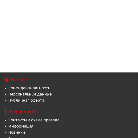
ARS002-06 Ароматизатор с ротанговыми палочками 50мл
Лимон
Объём: 50мл. Размеры флакона: 4,5х4,5х4,5см. Длина палочек:
17см. Упаковка: картонная коробочка 19,5х5,5х5,5см. Способ
применения:..
207 ₽
В корзину
Важное
Конфиденциальность
Персональные данные
Публичная оферта
Информация
Контакты и схема проезда
Информация
Новинки