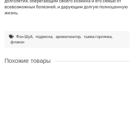
долголетия, оберегающим своего хозяина и его семью от
всевозможных болезней, и дарующим долгую полноценную
жизнь.
,
,
,
,
Фэн-Шуй
подвеска
ароматизатор
тыква-горлянка
флакон
Похожие товары
ARS001-04 Ароматизатор с ротанговыми палочками 50мл
Роза
Объём: 50мл. Высота флакона: 8,5см, диаметр - 5см. Длина
палочек: 17см. Упаковка: картонная коробочка 19,5х5,5х5,5см.
Способ приме..
165 ₽
В корзину