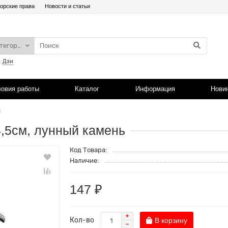
орские права
Новости и статьи
атегории
:
Дзи
ловия работы
Каталог
Информация
Нови
М
4,5см, лунный камень
Код Товара:
Наличие:
147 ₽
Кол-во
В корзину