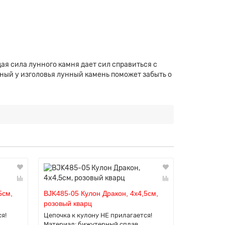
 сила лунного камня дает сил справиться с
ный у изголовья лунный камень поможет забыть о
5см,
BJK485-05 Кулон Дракон, 4х4,5см,
BJK486-01
розовый кварц
3х4см, ам
я!
Цепочка к кулону НЕ прилагается!
Цепочка к 
Материал: бижутерный сплав.
Материал: 