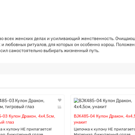
о всех женских делах и усиливающий женственность. Очищающая
 и любовных ритуалов, для которых он особенно хорош. Положен
т сил самостоятельно выбирать жизненный путь.
-03 Кулон Дракон, 4х4,5см,
BJK485-04 Кулон Дракон, 4х4,
ый глаз
унакит
а к кулону НЕ прилагается!
Цепочка к кулону НЕ прилагаетс
ал: бижутерный сплав.
Материал: бижутерный сплав.