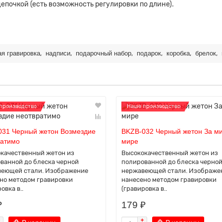
епочкой (есть возможность регулировки по длине).
,
,
,
,
,
,
ая гравировка
надписи
подарочный набор
подарок
коробка
брелок
производство
Наше производство
031 Черный жетон Возмездие
BKZB-032 Черный жетон За ми
ратимо
мире
качественный жетон из
Высококачественный жетон из
ванной до блеска черной
полированной до блеска черно
еющей стали. Изображение
нержавеющей стали. Изображе
но методом гравировки
нанесено методом гравировки
овка в..
(гравировка в..
₽
179 ₽