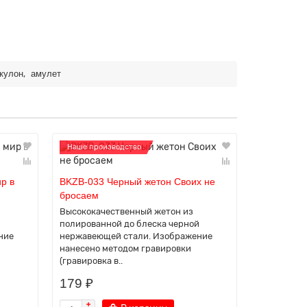
,
кулон
амулет
Наше производство
Наше прои
р в
BKZB-033 Черный жетон Своих не
BKZB-034 
бросаем
спокоен и 
Высококачественный жетон из
Высококач
й
полированной до блеска черной
полированн
ние
нержавеющей стали. Изображение
нержавеющ
нанесено методом гравировки
нанесено 
(гравировка в..
(гравировка
179 ₽
179 ₽