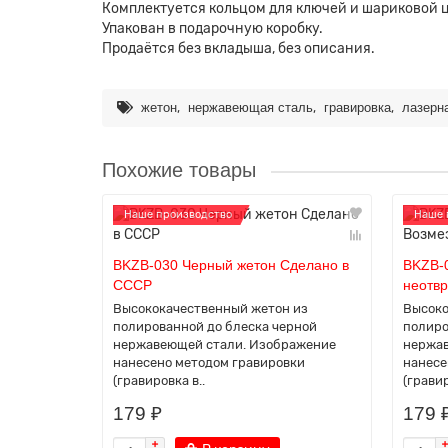
Комплектуется кольцом для ключей и шариковой ц
Упакован в подарочную коробку.
Продаётся без вкладыша, без описания.
,
,
,
жетон
нержавеющая сталь
гравировка
лазерн
Похожие товары
Наше производство
Наше 
BKZB-030 Черный жетон Сделано в
BKZB-
СССР
неотв
Высококачественный жетон из
Высоко
полированной до блеска черной
полиро
нержавеющей стали. Изображение
нержав
нанесено методом гравировки
нанесе
(гравировка в..
(гравир
179 ₽
179 