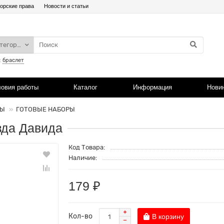
орские права
Новости и статьи
атегории
:
браслет
ловия работы
Каталог
Информация
Нови
РЫ
ГОТОВЫЕ НАБОРЫ
зда Давида
Код Товара:
Наличие:
179 ₽
Кол-во
В корзину