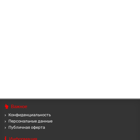
Наше производство
BSBA-277 Браслет из чёрного агата Славянский Тотемный
Годослов - Кричащий Петух
Браслет из чёрного агата Славянский Тотемный Годослов -
Кричащий Петух. Цикл славянского тотемного годослова
(гороскопа животных) ..
304 ₽
В корзину
Важное
Конфиденциальность
Персональные данные
Публичная оферта
Информация