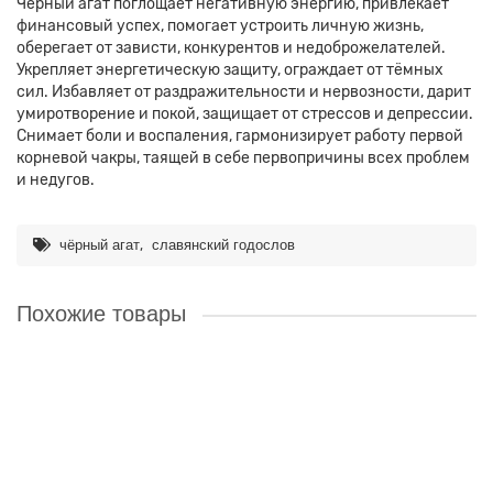
Чёрный агат поглощает негативную энергию, привлекает
финансовый успех, помогает устроить личную жизнь,
оберегает от зависти, конкурентов и недоброжелателей.
Укрепляет энергетическую защиту, ограждает от тёмных
сил. Избавляет от раздражительности и нервозности, дарит
умиротворение и покой, защищает от стрессов и депрессии.
Снимает боли и воспаления, гармонизирует работу первой
корневой чакры, таящей в себе первопричины всех проблем
и недугов.
,
чёрный агат
славянский годослов
Похожие товары
Наше производство
BSBA-273 Браслет из чёрного агата Славянский Тотемный
Годослов - Крадущийся Лис
Браслет из чёрного агата Славянский Тотемный Годослов -
Крадущийся Лис. Цикл славянского тотемного годослова