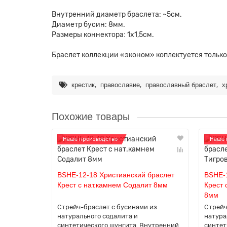
Внутренний диаметр браслета: ~5см.
Диаметр бусин: 8мм.
Размеры коннектора: 1х1,5см.
Браслет коллекции «эконом» коплектуется только
,
,
,
крестик
православие
православный браслет
х
Похожие товары
Наше производство
Наше 
BSHE-12-18 Христианский браслет
BSHE-1
Крест с нат.камнем Содалит 8мм
Крест 
8мм
Стрейч-браслет с бусинами из
Стрейч
натурального содалита и
натура
синтетического шунгита. Внутренний
синтет