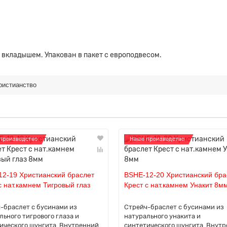
 вкладышем. Упакован в пакет с европодвесом.
ристианство
производство
Наше производство
2-19 Христианский браслет
BSHE-12-20 Христианский бра
с нат.камнем Тигровый глаз
Крест с нат.камнем Унакит 8м
-браслет с бусинами из
Стрейч-браслет с бусинами из
льного тигрового глаза и
натурального унакита и
ического шунгита. Внутренний
синтетического шунгита. Внут