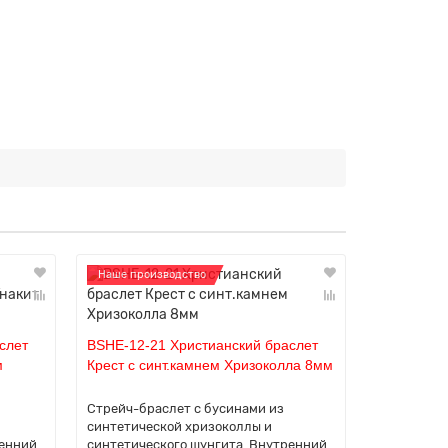
Наше производство
Наше прои
слет
BSHE-12-21 Христианский браслет
BSHE-12-2
м
Крест с синт.камнем Хризоколла 8мм
Крест с с
Стрейч-браслет с бусинами из
Стрейч-бра
синтетической хризоколлы и
синтетичес
ренний
синтетического шунгита. Внутренний
синтетичес