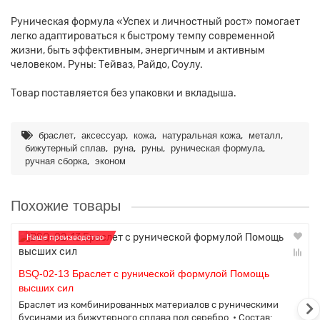
Руническая формула «Успех и личностный рост» помогает
легко адаптироваться к быстрому темпу современной
жизни, быть эффективным, энергичным и активным
человеком. Руны: Тейваз, Райдо, Соулу.
Товар поставляется без упаковки и вкладыша.
,
,
,
,
,
браслет
аксессуар
кожа
натуральная кожа
металл
,
,
,
,
бижутерный сплав
руна
руны
руническая формула
,
ручная сборка
эконом
Похожие товары
Наше производство
BSQ-02-13 Браслет с рунической формулой Помощь
высших сил
Браслет из комбинированных материалов с руническими
бусинами из бижутерного сплава под серебро. • Состав: