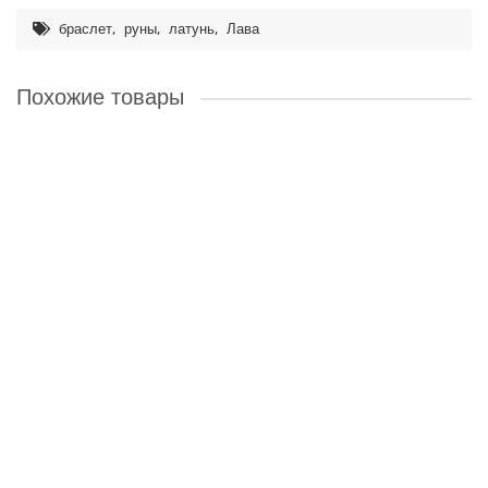
,
,
,
браслет
руны
латунь
Лава
Похожие товары
Не подходит для OZON
Наше производство
BSRL058 Рунический браслет Успех во всех делах, Яшма
8мм, латунь
Руническая формула, приносящая успех во всех делах. Руны:
Феху, Соулу, Одал, Вуньо. ..
530 ₽
В корзину
Не подходит для OZON
Наше производство
BSRL059 Рунический браслет Удача всегда и везде, 8мм,