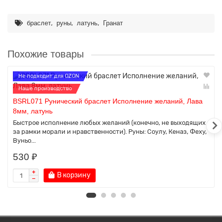
,
,
,
браслет
руны
латунь
Гранат
Похожие товары
Не подходит для OZON
Наше производство
BSRL071 Рунический браслет Исполнение желаний, Лава
8мм, латунь
Быстрое исполнение любых желаний (конечно, не выходящих
за рамки морали и нравственности). Руны: Соулу, Кеназ, Феху,
Вуньо...
530 ₽
В корзину