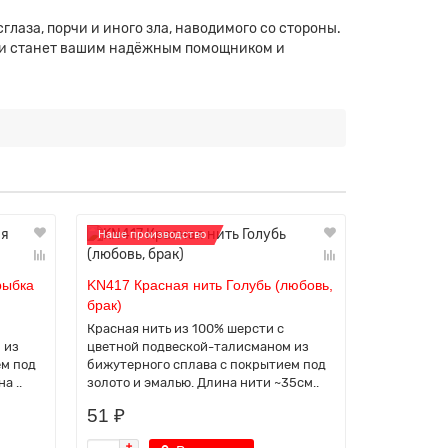
глаза, порчи и иного зла, наводимого со стороны.
нити станет вашим надёжным помощником и
Наше производство
Наше прои
рыбка
KN417 Красная нить Голубь (любовь,
KN418 Кра
брак)
сердца (лю
Красная нить из 100% шерсти с
Красная ни
 из
цветной подвеской-талисманом из
цветной п
ем под
бижутерного сплава с покрытием под
бижутерног
а ..
золото и эмалью. Длина нити ~35см..
золото и э
51 ₽
51 ₽