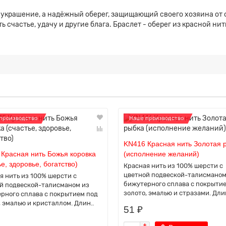
е украшение, а надёжный оберег, защищающий своего хозяина от с
ь счастье, удачу и другие блага. Браслет - оберег из красной 
производство
Наше производство
KN416 Красная нить Золотая 
Красная нить Божья коровка
(исполнение желаний)
ье, здоровье, богатство)
Красная нить из 100% шерсти с
цветной подвеской-талисманом
я нить из 100% шерсти с
бижутерного сплава с покрыти
й подвеской-талисманом из
золото, эмалью и стразами. Длин
рного сплава с покрытием под
, эмалью и кристаллом. Длин..
51 ₽