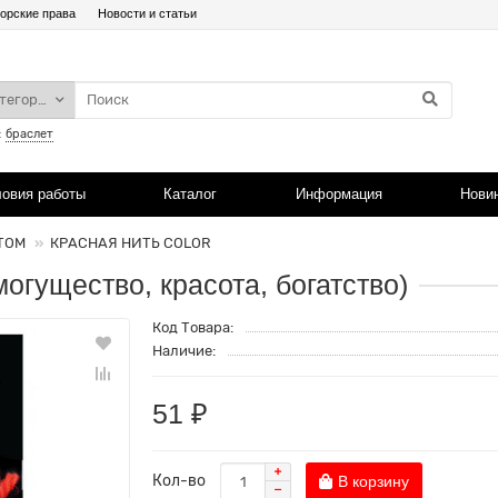
орские права
Новости и статьи
атегории
:
браслет
ловия работы
Каталог
Информация
Нови
ТОМ
КРАСНАЯ НИТЬ COLOR
огущество, красота, богатство)
Код Товара:
Наличие:
51 ₽
Кол-во
В корзину