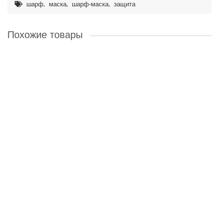
,
,
,
шарф
маска
шарф-маска
защита
Похожие товары
MASK-003-03 Защитная маска с 3D-принтом Тигр
Безразмерная многоразовая тканевая маска с оригинальным
дизайном. Внутрь вшит мягкий впитывающий материал. Можно
многократно стира..
149 ₽
В корзину
MASK-004-01 Защитная тканевая маска Улыбка
Безразмерная многоразовая тканевая маска с оригинальным
дизайном. Внутрь вшит мягкий впитывающий материал. Можно
многократно стира..