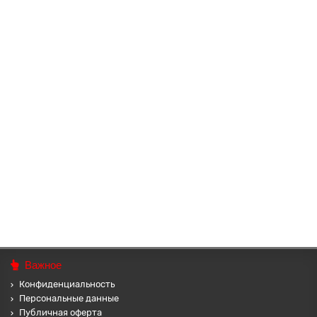
90 ₽
В корзину
MASF-072 Шарф-маска Компас
Высокоэластичный, безразмерный шарф-маска. Материал:
полиэстер. Может использоваться в качестве маски на пол лица,
повязки на голо..
71 ₽
В корзину
Важное
Конфиденциальность
Персональные данные
Публичная оферта