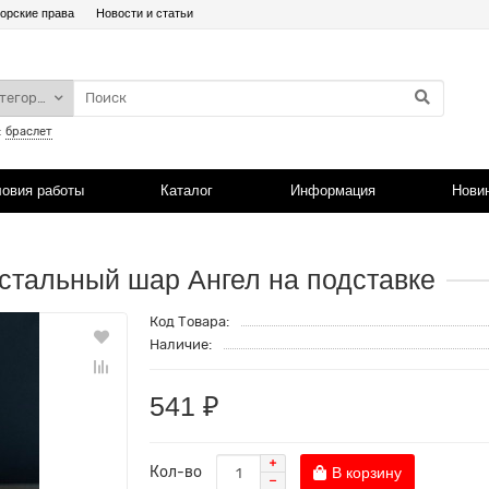
орские права
Новости и статьи
атегории
:
браслет
ловия работы
Каталог
Информация
Нови
стальный шар Ангел на подставке
Код Товара:
Наличие:
541 ₽
Кол-во
В корзину