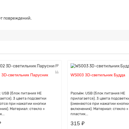
 от повреждений.
 3D-светильник Парусник
WS003 3D-светильник Будда
: USB (блок питания НЕ
Разъём: USB (блок питания НЕ
ается). 3 цвета подсветки
прилагается). 3 цвета подсветк
ются при нажатии кнопки
(сменяются при нажатии кнопк
ния). Материал: стекло +
включения). Материал: стекло +
...
пластик...
₽
315 ₽