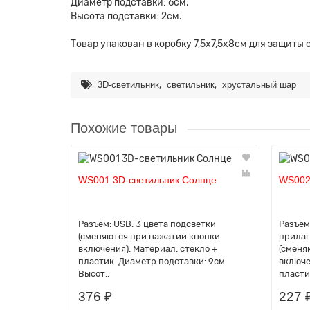
Диаметр подставки: 6см.
Высота подставки: 2см.
Товар упакован в коробку 7,5х7,5х8см для защиты
,
,
3D-светильник
светильник
хрустальный шар
Похожие товары
WS001 3D-светильник Солнце
WS002
Разъём: USB. 3 цвета подсветки
Разъём
(сменяются при нажатии кнопки
прилаг
включения). Материал: стекло +
(сменя
пластик. Диаметр подставки: 9см.
включе
Высот..
пластик
376 ₽
227 