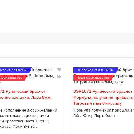
дходит для OZON
Не подходит для OZON
производство
Наше производство
71 Рунический браслет
BSRL072 Рунический браслет
нение желаний, Лава 8мм,
Формула получения прибыли,
Тигровый глаз 8мм, лату
е исполнение любых желаний
Формула получения прибыли. Р
но, не выходящих за рамки
Гебо, Феху, Перт, Одал...
 и нравственности). Руны:
Кеназ, Феху, Вуньо...