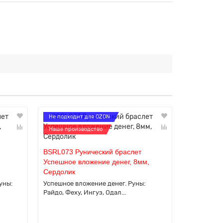
Не подходит для OZON
Не подход
Наше производство
Наше прои
BSRL073 Рунический браслет
BSRL074 Р
Успешное вложение денег, 8мм,
Привлечен
Сердолик
Содалит
уны:
Успешное вложение денег. Руны:
Руническа
Райдо, Феху, Ингуз, Одал...
клиентов. Р
Соулу...