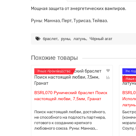
Мощная защита от энергетических вампиров.
Руны: Манназ, Перт, Турисаз, Тейваз.
,
,
,
браслет
руны
латунь
Чёрный агат
Похожие товары
Наше производство
Не по
Наше 
BSRL070 Рунический браслет Поиск
BSRL0
настоящей любви, 7,5мм, Гранат
Испол
латунь
Поиск настоящей любви, достойного,
Быстро
не способного на подлость партнера,
(конеч
готового к созданию крепкого
морали
любовного союза. Руны: Манназ,..
Соулу, 