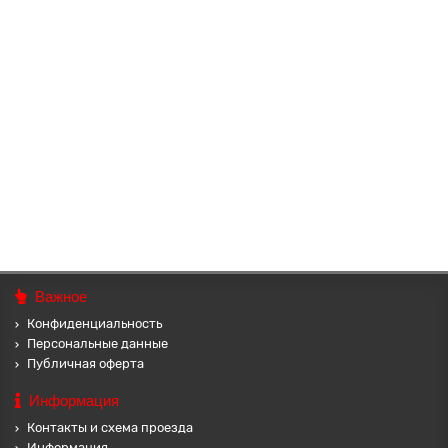
TCV035-02 Искусственное растение Бонсай Розы в горшке,
12х12х9см
Искусственные цветы в горшке из пластика. Размеры:
~12х12х9см. Без индивидуальной упаковки...
118 ₽
В корзину
Важное
Конфиденциальность
Персональные данные
Публичная оферта
Информация
Контакты и схема проезда
Информация